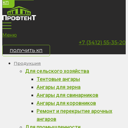
КП
Меню
+7 (3412) 55-35-20
ПОЛУЧИТЬ КП
Продукция
Для сельского хозяйства
Тентовые ангары
Ангары для зерна
Ангары для свинарников
Ангары для коровников
Ремонт и перекрытие арочных
ангаров
Для промышленности