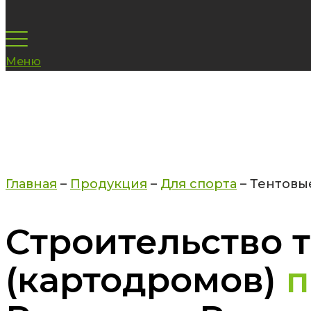
Меню
Главная
–
Продукция
–
Для спорта
–
Тентовы
Строительство 
(картодромов)
п