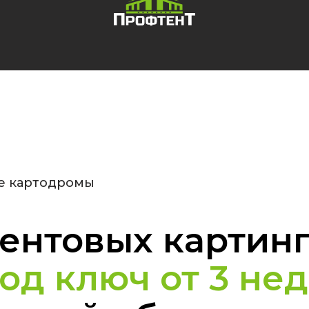
е картодромы
тентовых картин
од ключ от 3 не