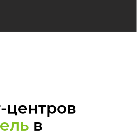
г-центров
дель
в