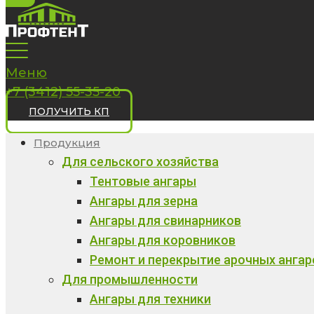
Меню
+7 (3412) 55-35-20
ПОЛУЧИТЬ КП
Продукция
Для сельского хозяйства
Тентовые ангары
Ангары для зерна
Ангары для свинарников
Ангары для коровников
Ремонт и перекрытие арочных ангар
Для промышленности
Ангары для техники