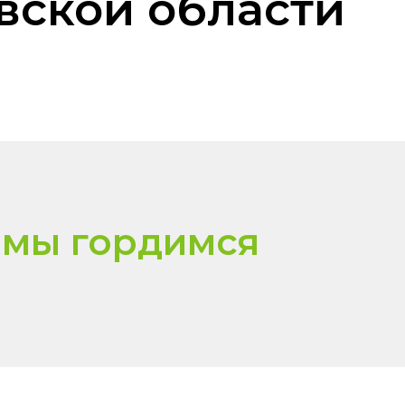
овской области
и
мы гордимся