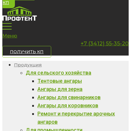
КП
Меню
+7 (3412) 55-35-20
ПОЛУЧИТЬ КП
Продукция
Для сельского хозяйства
Тентовые ангары
Ангары для зерна
Ангары для свинарников
Ангары для коровников
Ремонт и перекрытие арочных
ангаров
Для промышленности